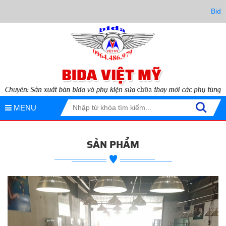
Bida Việ
MENU
SẢN PHẨM