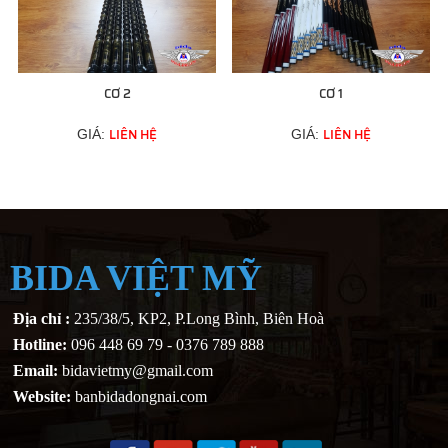
CƠ 2
CƠ 1
LIÊN HỆ
LIÊN HỆ
GIÁ:
GIÁ:
BIDA VIỆT MỸ
Địa chỉ :
235/38/5, KP2, P.Long Bình, Biên Hoà
Hotline:
096 448 69 79 - 0376 789 888
Email:
bidavietmy@gmail.com
Website:
banbidadongnai.com