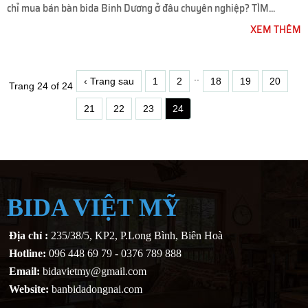
chỉ mua bán bàn bida Binh Dương ở đâu chuyên nghiệp? TÌM...
XEM THÊM
..
‹ Trang sau
1
2
18
19
20
Trang 24 of 24
21
22
23
24
BIDA VIỆT MỸ
Địa chỉ :
235/38/5, KP2, P.Long Bình, Biên Hoà
Hotline:
096 448 69 79 - 0376 789 888
Email:
bidavietmy@gmail.com
Website:
banbidadongnai.com