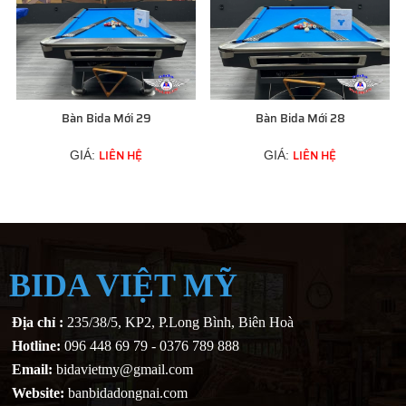
Bàn Bida Mới 29
Bàn Bida Mới 28
LIÊN HỆ
LIÊN HỆ
GIÁ:
GIÁ:
BIDA VIỆT MỸ
Địa chỉ :
235/38/5, KP2, P.Long Bình, Biên Hoà
Hotline:
096 448 69 79 - 0376 789 888
Email:
bidavietmy@gmail.com
Website:
banbidadongnai.com