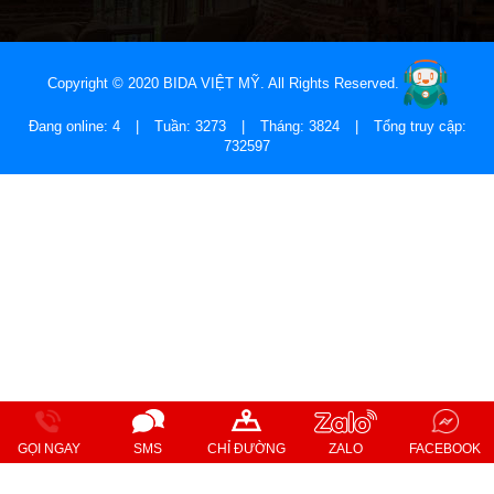
Copyright © 2020 BIDA VIỆT MỸ. All Rights Reserved.
Đang online: 4
|
Tuần: 3273
|
Tháng: 3824
|
Tổng truy cập:
732597
GỌI NGAY
SMS
CHỈ ĐƯỜNG
ZALO
FACEBOOK