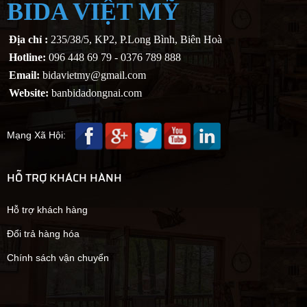
BIDA VIỆT MỸ
Địa chỉ :
235/38/5, KP2, P.Long Bình, Biên Hoà
Hotline:
096 448 69 79 - 0376 789 888
Email:
bidavietmy@gmail.com
Website:
banbidadongnai.com
Mạng Xã Hội:
HỖ TRỢ KHÁCH HÀNH
Hỗ trợ khách hàng
Đổi trả hàng hóa
Chính sách vận chuyển