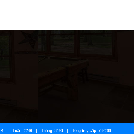
: 4
|
Tuần: 2246
|
Tháng: 3493
|
Tổng truy cập: 732266