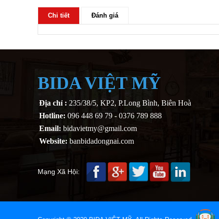
Chi tiết
Đánh giá
BIDA VIỆT MỸ
Địa chỉ :
235/38/5, KP2, P.Long Bình, Biên Hoà
Hotline:
096 448 69 79 - 0376 789 888
Email:
bidavietmy@gmail.com
Website:
banbidadongnai.com
Mạng Xã Hội: