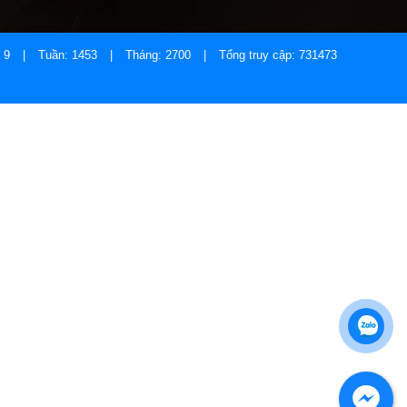
: 9
|
Tuần: 1453
|
Tháng: 2700
|
Tổng truy cập: 731473