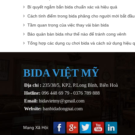
Bí quyết ngắm bắn bida chuẩn xác và hiệu quả
Cách tính điểm trong bida phăng cho người mới bắt đầu
Tầm quan trọng của việc thay vải bàn bida
Bảo quản bàn bida như thế nào để tránh cong vênh
Tổng hợp các dụng cụ chơi bida và cách sử dụng hiệu 
BIDA VIỆT MỸ
Địa chỉ :
235/38/5, KP2, P.Long Bình, Biên Hoà
Hotline:
096 448 69 79 - 0376 789 888
Email:
bidavietmy@gmail.com
Website:
banbidadongnai.com
Mạng Xã Hội: