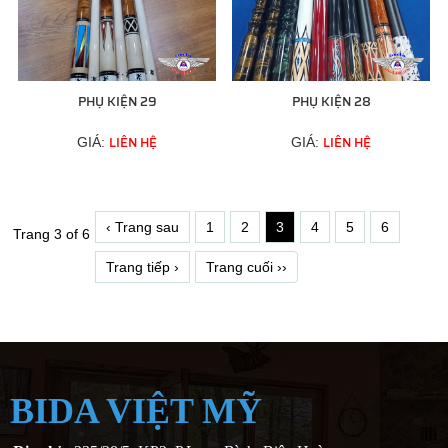
PHỤ KIỆN 29
PHỤ KIỆN 28
LIÊN HỆ
LIÊN HỆ
GIÁ:
GIÁ:
‹ Trang sau
1
2
3
4
5
6
Trang 3 of 6
Trang tiếp ›
Trang cuối ››
BIDA VIỆT MỸ