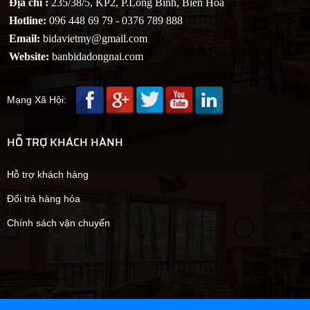
Địa chỉ :
235/38/5, KP2, P.Long Bình, Biên Hoà
Hotline:
096 448 69 79 - 0376 789 888
Email:
bidavietmy@gmail.com
Website:
banbidadongnai.com
Mạng Xã Hội:
HỖ TRỢ KHÁCH HÀNH
Hỗ trợ khách hàng
Đổi trả hàng hóa
Chính sách vận chuyển