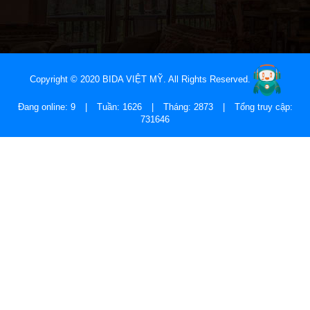
Copyright © 2020 BIDA VIỆT MỸ. All Rights Reserved.
Đang online: 9
|
Tuần: 1626
|
Tháng: 2873
|
Tổng truy cập:
731646