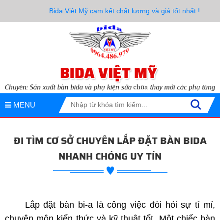
Bida Việt Mỹ cam kết chất lượng và giá tốt nhất !
MENU
ĐI TÌM CƠ SỞ CHUYÊN LẮP ĐẶT BÀN BIDA
NHANH CHÓNG UY TÍN
lắp đặt bàn bida nhanh chóng
Lắp đặt bàn bi-a là công việc đòi hỏi sự tỉ mỉ,
chuyên môn kiến thức và kỹ thuật tốt. Một chiếc bàn