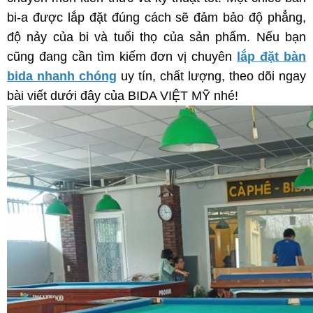
bi-a được lắp đặt đúng cách sẽ đảm bảo độ phẳng,
độ nảy của bi và tuổi thọ của sản phẩm. Nếu bạn
cũng đang cần tìm kiếm đơn vị chuyên
lắp đặt bàn
bida nhanh chóng
uy tín, chất lượng, theo dõi ngay
bài viết dưới đây của BIDA VIỆT MỸ nhé!