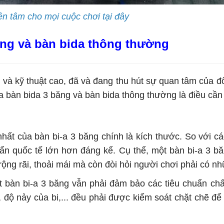
ên tâm cho mọi cuộc chơi tại đây
ăng và bàn bida thông thường
và kỹ thuật cao, đã và đang thu hút sự quan tâm của đ
a bàn bida 3 băng và bàn bida thông thường là điều cần 
của bàn bi-a 3 băng chính là kích thước. So với các 
uẩn quốc tế lớn hơn đáng kể. Cụ thể, một bàn bi-a 3 b
rộng rãi, thoải mái mà còn đòi hỏi người chơi phải có
bàn bi-a 3 băng vẫn phải đảm bảo các tiêu chuẩn chấ
 độ nảy của bi,... đều phải được kiểm soát chặt chẽ để