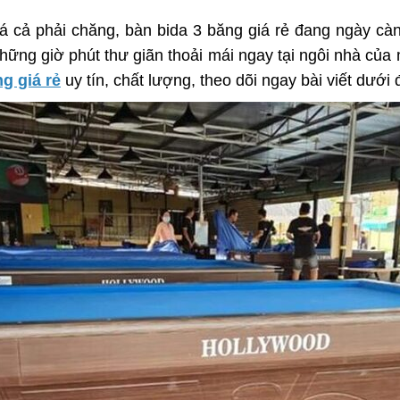
giá cả phải chăng, bàn bida 3 băng giá rẻ đang ngày c
hững giờ phút thư giãn thoải mái ngay tại ngôi nhà củ
g giá rẻ
uy tín, chất lượng, theo dõi ngay bài viết dướ