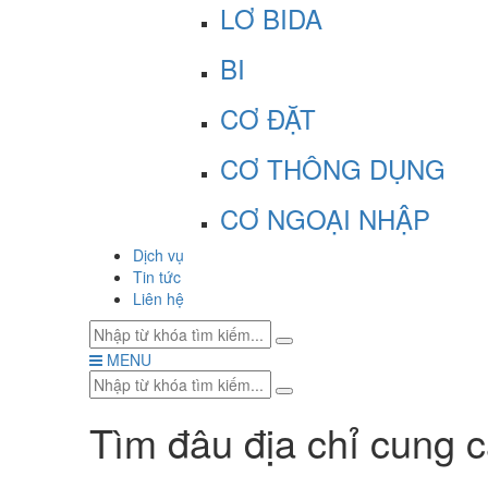
LƠ BIDA
BI
CƠ ĐẶT
CƠ THÔNG DỤNG
CƠ NGOẠI NHẬP
Dịch vụ
Tin tức
Liên hệ
MENU
Tìm đâu địa chỉ cung c
bàn bida 3 băng giá rẻ